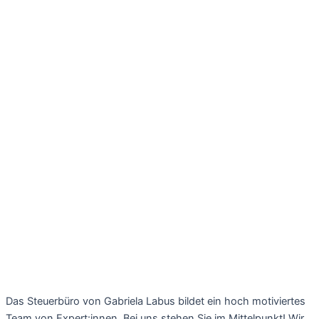
Unser Team
Das Steuerbüro von Gabriela Labus bildet ein hoch motiviertes
Team von Expert:innen. Bei uns stehen Sie im Mittelpunkt! Wir