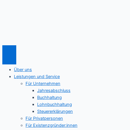
Zum
Airbnb-
Inhalt
Vermieter
springen
im
Fokus
der
Steuerfahndung
Über uns
Leistungen und Service
Für Unternehmen
Jahresabschluss
Buchhaltung
Lohnbuchhaltung
Steuererklärungen
Für Privatpersonen
Für Existenzgründer:innen